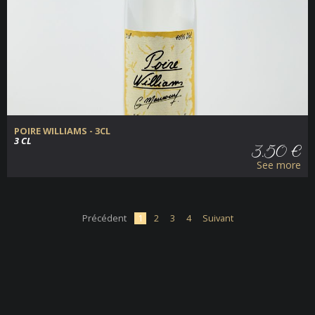
POIRE WILLIAMS - 3CL
3 CL
3.50 €
See more
Précédent
1
2
3
4
Suivant