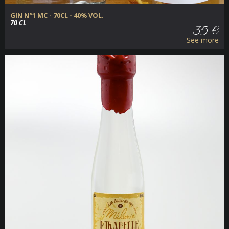
GIN N°1 MC - 70CL - 40% VOL.
70 CL
35 €
See more